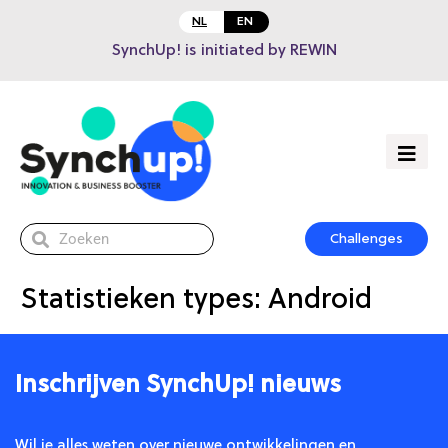
NL
EN
SynchUp! is initiated by REWIN
Challenges
Statistieken types:
Android
Inschrijven SynchUp! nieuws
Wil je alles weten over nieuwe ontwikkelingen en