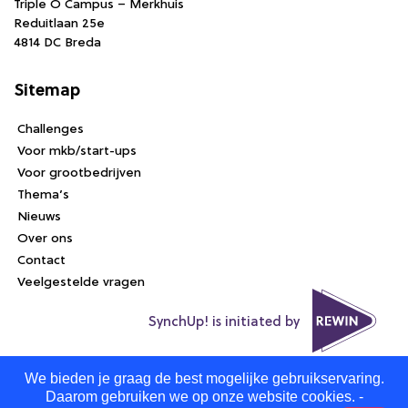
Triple O Campus – Merkhuis
Reduitlaan 25e
4814 DC Breda
Sitemap
Challenges
Voor mkb/start-ups
Voor grootbedrijven
Thema’s
Nieuws
Over ons
Contact
Veelgestelde vragen
SynchUp! is initiated by
We bieden je graag de best mogelijke gebruikservaring.
Daarom gebruiken we op onze website cookies. -
Algemene voorwaarden
Privacy statement