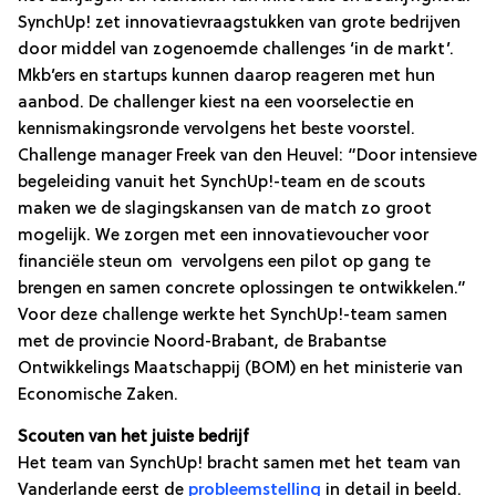
SynchUp! zet innovatievraagstukken van grote bedrijven
door middel van zogenoemde challenges ‘in de markt’.
Mkb’ers en startups kunnen daarop reageren met hun
aanbod. De challenger kiest na een voorselectie en
kennismakingsronde vervolgens het beste voorstel.
Challenge manager Freek van den Heuvel: “Door intensieve
begeleiding vanuit het SynchUp!-team en de scouts
maken we de slagingskansen van de match zo groot
mogelijk. We zorgen met een innovatievoucher voor
financiële steun om vervolgens een pilot op gang te
brengen en samen concrete oplossingen te ontwikkelen.”
Voor deze challenge werkte het SynchUp!-team samen
met de provincie Noord-Brabant, de Brabantse
Ontwikkelings Maatschappij (BOM) en het ministerie van
Economische Zaken.
Scouten van het juiste bedrijf
Het team van SynchUp! bracht samen met het team van
Vanderlande eerst de
probleemstelling
in detail in beeld.