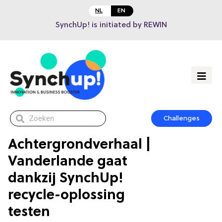
NL
EN
SynchUp! is initiated by REWIN
Challenges
Achtergrondverhaal |
Vanderlande gaat
dankzij SynchUp!
recycle-oplossing
testen