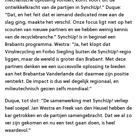
mechanische oplossing vonden, komt voort uit de
ontwikkelkracht van de partijen in SynchUp!.” Duque:
“Dat, en het feit dat er iemand dedicated mee aan de
slag ging, maakte het verschil. Onze focus ligt niet op het
scouten van nieuwe partners en we hebben weinig kennis
van de recyclebranche.” SynchUp! is in beginsel een
Brabants programma. Westra: “Ja, het klopt dat
Vinylrecycling en Forbo Siegling buiten de SynchUp!-regio
liggen, maar de wereld is groter dan Brabant. Met deze
partners denken we een succesvolle oplossing te bieden
aan het Brabantse Vanderlande dat daarmee zijn positie
versterkt. De impact is dus wel degelijk regionaal, en
milieutechnisch gezien zelfs mondiaal.”
Duque, tot slot: “De samenwerking met SynchUp! verliep
heel soepel. Jan Westra en Freek van den Heuvel hebben de
kar getrokken en de partijen samengebracht. Dat we al zo
ver zijn gekomen en nu een test gaan doen, is heel
waardevol.”