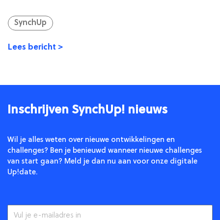
SynchUp
Lees bericht >
Inschrijven SynchUp! nieuws
Wil je alles weten over nieuwe ontwikkelingen en
challenges? Ben je benieuwd wanneer nieuwe challenges
van start gaan? Meld je dan nu aan voor onze digitale
Up!date.