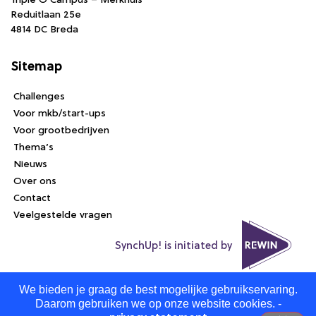
Reduitlaan 25e
4814 DC Breda
Sitemap
Challenges
Voor mkb/start-ups
Voor grootbedrijven
Thema’s
Nieuws
Over ons
Contact
Veelgestelde vragen
SynchUp! is initiated by
We bieden je graag de best mogelijke gebruikservaring.
Daarom gebruiken we op onze website cookies. -
Algemene voorwaarden
Privacy statement